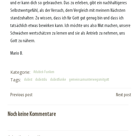
und er kann dich so gebrauchen. Das zu erleben, gibt ein nachhaltigeres
Selbstwertgefühl, als der Versuch, dem Vergleich mit meinem Nächsten
standzuhalten: Zu wissen, dass ich für Gott gut genug bin und dass ich
tatsächlich etwas bewirken kann. Ich möchte uns also Mut machen, unsere
Schwächen wertschätzen zu lernen und sie als Antrieb zu nehmen, uns
Gott zu nähern.
Mario B.
Kategorie:
#dubist-Funken
Tags:
dubist
dubistdu
dubistfunke
gemeinsamunterwegsmitgott
Post
Post
Previous post
Next post
navigation
navigation
Noch keine Kommentare