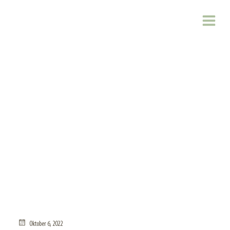
Zum
Inhalt
springen
Oktober 6, 2022