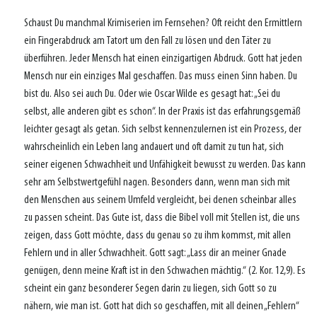
Schaust Du manchmal Krimiserien im Fernsehen? Oft reicht den Ermittlern
ein Fingerabdruck am Tatort um den Fall zu lösen und den Täter zu
überführen. Jeder Mensch hat einen einzigartigen Abdruck. Gott hat jeden
Mensch nur ein einziges Mal geschaffen. Das muss einen Sinn haben. Du
bist du. Also sei auch Du. Oder wie Oscar Wilde es gesagt hat: „Sei du
selbst, alle anderen gibt es schon“. In der Praxis ist das erfahrungsgemäß
leichter gesagt als getan. Sich selbst kennenzulernen ist ein Prozess, der
wahrscheinlich ein Leben lang andauert und oft damit zu tun hat, sich
seiner eigenen Schwachheit und Unfähigkeit bewusst zu werden. Das kann
sehr am Selbstwertgefühl nagen. Besonders dann, wenn man sich mit
den Menschen aus seinem Umfeld vergleicht, bei denen scheinbar alles
zu passen scheint. Das Gute ist, dass die Bibel voll mit Stellen ist, die uns
zeigen, dass Gott möchte, dass du genau so zu ihm kommst, mit allen
Fehlern und in aller Schwachheit. Gott sagt: „Lass dir an meiner Gnade
genügen, denn meine Kraft ist in den Schwachen mächtig.“ (2. Kor. 12,9). Es
scheint ein ganz besonderer Segen darin zu liegen, sich Gott so zu
nähern, wie man ist. Gott hat dich so geschaffen, mit all deinen „Fehlern“