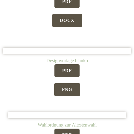
PDF
DOCX
Designvorlage blanko
PDF
PNG
Wahlordnung zur Ältestenwahl